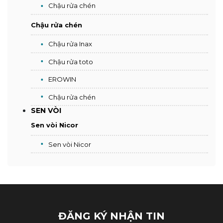
Chậu rửa chén
Chậu rửa chén
Chậu rửa Inax
Chậu rửa toto
EROWIN
Chậu rửa chén
SEN VÒI
Sen vòi Nicor
Sen vòi Nicor
ĐĂNG KÝ NHẬN TIN