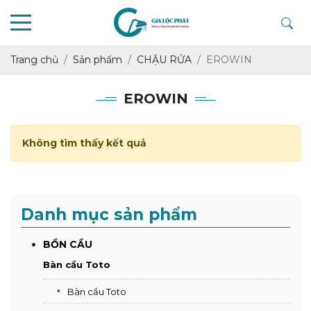
Trang chủ
Sản phẩm
CHẬU RỬA
EROWIN
EROWIN
Không tìm thấy kết quả
Danh mục sản phẩm
BỒN CẦU
Bàn cầu Toto
Bàn cầu Toto