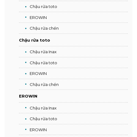
Chậu rửa toto
EROWIN
Chậu rửa chén
Chậu rửa toto
Chậu rửa Inax
Chậu rửa toto
EROWIN
Chậu rửa chén
EROWIN
Chậu rửa Inax
Chậu rửa toto
EROWIN