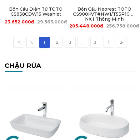
Bồn Cầu Điện Tử TOTO
Bồn Cầu Neorest TOTO
CS838CDW15 Washlet
CS900KVT#NW1/T53P100VR
NX I Thông Minh
23.652.000đ
29.563.000đ
205.448.000đ
256.758.000đ
1
2
3
...
31
CHẬU RỬA