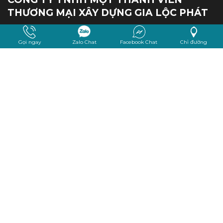
THƯƠNG MẠI XÂY DỰNG GIA LỘC PHÁT
Địa chỉ:
190 - Tô Hiến Thành - phường 15 - Quận 10
Gọi ngay
Zalo Chat
Facebook Chat
Chỉ đường
Số điện thoại:
0907 100 368 - 0918 157 511
Email:
gialocphat@gmail.com
Website:
gialocphat.vn
HƯỚNG DẪN
Hướng dẫn đặt hàng
CHÍNH SÁCH
Chính sánh thanh toán
Copyright © 2024 CÔNG TY TNHH MỘT THÀNH VIÊN THƯƠNG