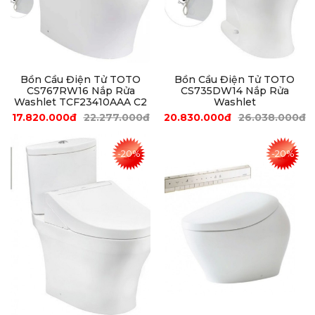
Bồn Cầu Điện Tử TOTO
Bồn Cầu Điện Tử TOTO
CS767RW16 Nắp Rửa
CS735DW14 Nắp Rửa
Washlet TCF23410AAA C2
Washlet
17.820.000đ
22.277.000đ
20.830.000đ
26.038.000đ
-20%
-20%