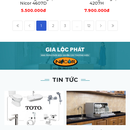
Nicor 4607D
4207H
5.500.000đ
7.900.000đ
1
2
3
...
12
TIN TỨC