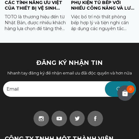
CÁC TÍNH NĂNG ƯU VIỆT
PHỤ KIỆN TỦ BẾP VỚI
CỦA THIẾT BỊ VỆ SINH
NHIỀU CÔNG NĂNG VÀ LƯU
TOTO
Ý THIẾT KẾ BẾP TIỆN
TOTO là thương hiệu đến từ
Việc bố trí nội thất phòng
DỤNG, THẨM MỸ CAO
Nhật Bản, được nhiều khách
bếp hợp lý và tiện nghi cần
hàng lựa chọn để tăng thêm
áp dụng các nguyên tắc
vẻ sang trọng cho không
thiết kế, sử dụng những vật
gian nhà vệ sinh của mình.
liệu, dụng cụ hiện đại, tối ưu
không gian.
ĐĂNG KÝ NHẬN TIN
Nhanh tay đăng ký để nhận email ưu đãi độc quyền và hơn nữa
Email
0
CÔNG TY TNHH MỘT THÀNH VIÊN