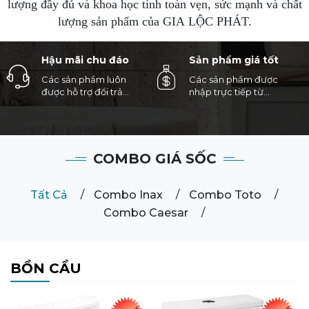
lượng đầy đủ và khoa học tính toàn vẹn, sức mạnh và chất
lượng sản phẩm của GIA LỘC PHÁT.
Hậu mãi chu đáo
Sản phẩm giá tốt
Các sản phẩm luôn
Các sản phẩm được
được hỗ trợ đổi trả
nhập trực tiếp từ
trong vòng 7 ngày nếu
xưởng sản xuất đảm
bị lỗi do nhà sản xuất
bảo mức giá tốt nhất
cho khách hàng
COMBO GIÁ SỐC
Tất Cả
Combo Inax
Combo Toto
Combo Caesar
BỒN CẦU