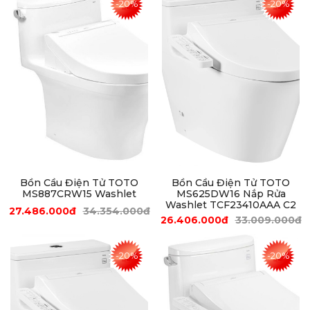
-20%
-20%
Bồn Cầu Điện Tử TOTO
Bồn Cầu Điện Tử TOTO
MS887CRW15 Washlet
MS625DW16 Nắp Rửa
Washlet TCF23410AAA C2
27.486.000đ
34.354.000đ
26.406.000đ
33.009.000đ
-20%
-20%