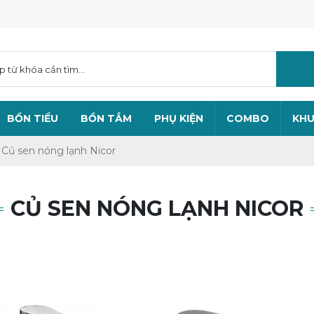
BỒN TIỂU
BỒN TẮM
PHỤ KIỆN
COMBO
KHU
Củ sen nóng lạnh Nicor
CỦ SEN NÓNG LẠNH NICOR