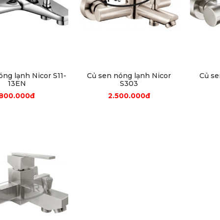
óng lạnh Nicor S11-
Củ sen nóng lạnh Nicor
Củ se
13EN
S303
800.000đ
2.500.000đ